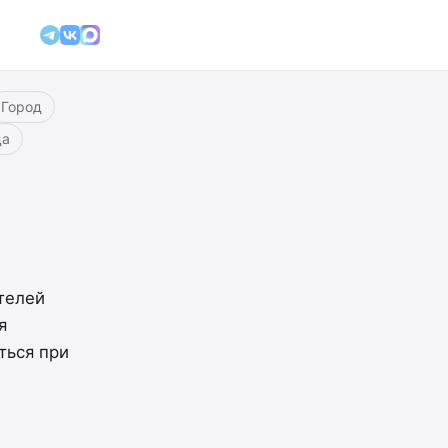
Город
да
телей
я
ться при