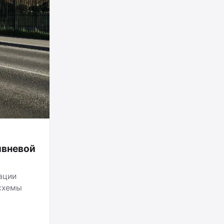
ивневой
ации
схемы