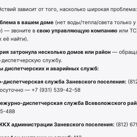
ствий зависит от того, насколько широкая проблема:
облема в вашем доме
(нет воды/тепла/света только у 
) — звоните в
свою управляющую компанию
или ТС
 её найти).
рия затронула несколько домов или район
— обраща
-диспетчерскую службу.
ы диспетчерских и аварийных служб:
-диспетчерская служба Заневского поселения:
(81
лосуточно — +7 (931) 539-42-58
дежурно-диспетчерская служба Всеволожского рай
25-488
ЖКХ администрации Заневского поселения:
(812) 67