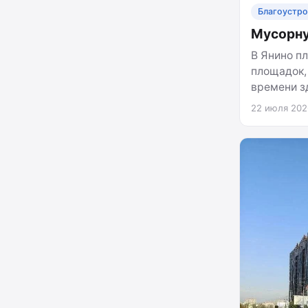
Благоустр
Мусорну
В Янино п
площадок,
времени з
22 июля 202