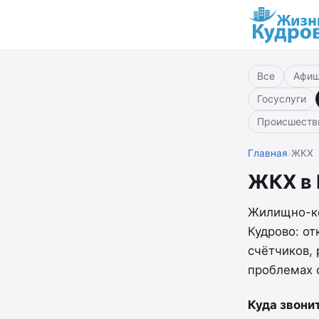
Все
Афи
Госуслуги
Происшеств
Главная
›
ЖКХ
ЖКХ в 
Жилищно-ко
Кудрово: от
счётчиков,
проблемах 
Куда звони