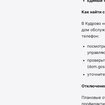
Единый 
Как найти
В Кудрово 
дом обслуж
телефон:
посмотри
управляю
проверьт
(dom.gosu
уточните
Отключени
Плановые о
профилактик