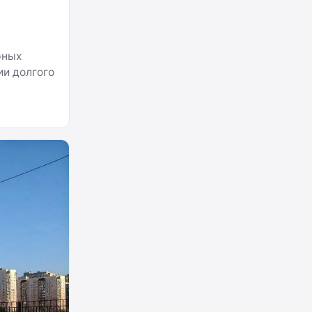
рных
ии долгого