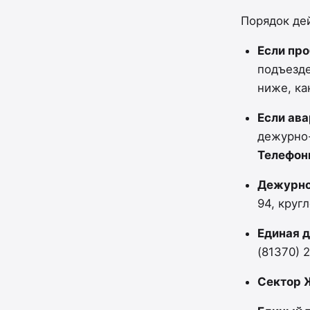
Порядок дей
Если пр
подъезде
ниже, как
Если ава
дежурно
Телефон
Дежурно
94, круг
Единая 
(81370) 
Сектор 