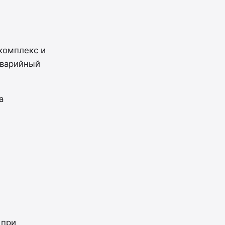
комплекс и
аварийный
а
 при